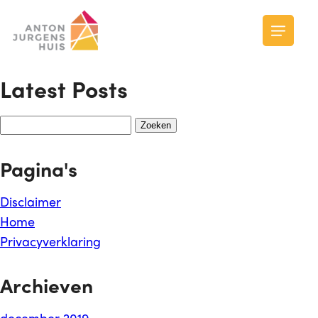
Skip
to
main
content
Latest Posts
Zoeken
naar:
Pagina's
Disclaimer
Home
Privacyverklaring
Archieven
december 2019