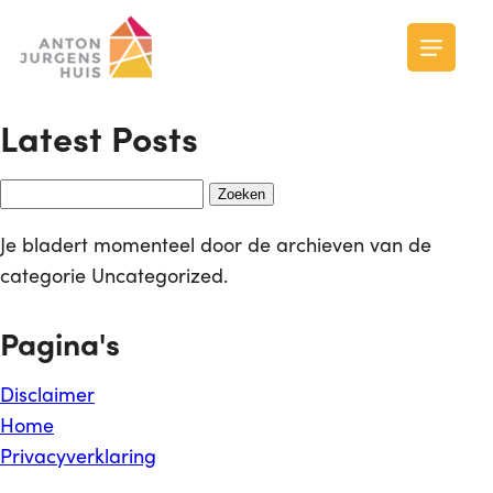
Skip
to
main
content
Latest Posts
Zoeken
naar:
Je bladert momenteel door de archieven van de
categorie Uncategorized.
Pagina's
Disclaimer
Home
Privacyverklaring